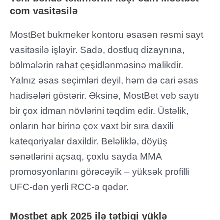
com vasitəsilə
MostBet bukmeker kontoru əsasən rəsmi sayt
vasitəsilə işləyir. Sadə, dostluq dizaynına,
bölmələrin rahat çeşidlənməsinə malikdir.
Yalnız əsas seçimləri deyil, həm də cari əsas
hadisələri göstərir. Əksinə, MostBet veb saytı
bir çox idman növlərini təqdim edir. Üstəlik,
onların hər birinə çox vaxt bir sıra daxili
kateqoriyalar daxildir. Beləliklə, döyüş
sənətlərini açsaq, çoxlu sayda MMA
promosyonlarını görəcəyik – yüksək profilli
UFC-dən yerli RCC-ə qədər.
Mostbet apk 2025 ilə tətbiqi yüklə