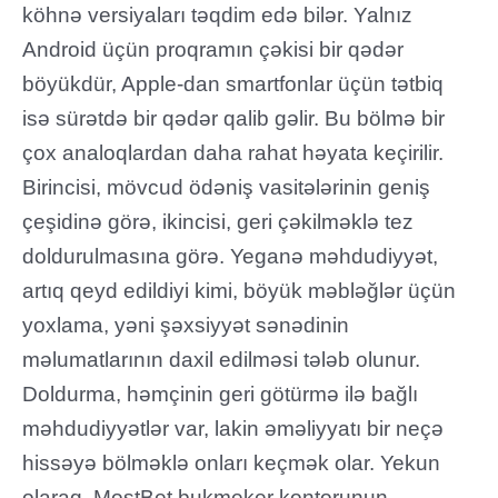
köhnə versiyaları təqdim edə bilər. Yalnız
Android üçün proqramın çəkisi bir qədər
böyükdür, Apple-dan smartfonlar üçün tətbiq
isə sürətdə bir qədər qalib gəlir. Bu bölmə bir
çox analoqlardan daha rahat həyata keçirilir.
Birincisi, mövcud ödəniş vasitələrinin geniş
çeşidinə görə, ikincisi, geri çəkilməklə tez
doldurulmasına görə. Yeganə məhdudiyyət,
artıq qeyd edildiyi kimi, böyük məbləğlər üçün
yoxlama, yəni şəxsiyyət sənədinin
məlumatlarının daxil edilməsi tələb olunur.
Doldurma, həmçinin geri götürmə ilə bağlı
məhdudiyyətlər var, lakin əməliyyatı bir neçə
hissəyə bölməklə onları keçmək olar. Yekun
olaraq, MostBet bukmeker kontorunun