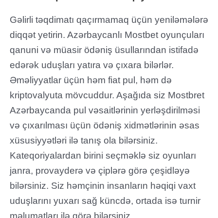
Gəlirli təqdimatı qaçırmamaq üçün yeniləmələrə
diqqət yetirin. Azərbaycanlı Mostbet oyunçuları
qanuni və müasir ödəniş üsullarından istifadə
edərək uduşları yatıra və çıxara bilərlər.
Əməliyyatlar üçün həm fiat pul, həm də
kriptovalyuta mövcuddur. Aşağıda siz Mostbret
Azərbaycanda pul vəsaitlərinin yerləşdirilməsi
və çıxarılması üçün ödəniş xidmətlərinin əsas
xüsusiyyətləri ilə tanış ola bilərsiniz.
Kateqoriyalardan birini seçməklə siz oyunları
janra, provayderə və çiplərə görə çeşidləyə
bilərsiniz. Siz həmçinin insanların həqiqi vaxt
uduşlarını yuxarı sağ küncdə, ortada isə turnir
məlumatları ilə görə bilərsiniz.