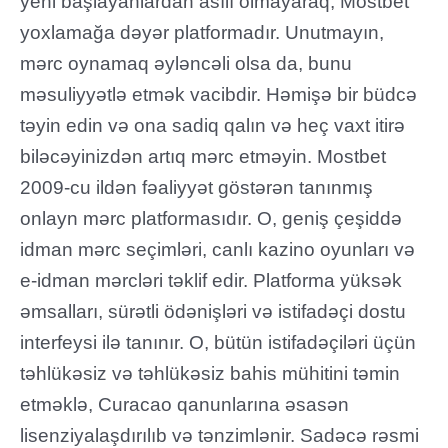
yeni başlayanlardan asılı olmayaraq, Mostbet
yoxlamağa dəyər platformadır. Unutmayın,
mərc oynamaq əyləncəli olsa da, bunu
məsuliyyətlə etmək vacibdir. Həmişə bir büdcə
təyin edin və ona sadiq qalın və heç vaxt itirə
biləcəyinizdən artıq mərc etməyin. Mostbet
2009-cu ildən fəaliyyət göstərən tanınmış
onlayn mərc platformasıdır. O, geniş çeşiddə
idman mərc seçimləri, canlı kazino oyunları və
e-idman mərcləri təklif edir. Platforma yüksək
əmsalları, sürətli ödənişləri və istifadəçi dostu
interfeysi ilə tanınır. O, bütün istifadəçiləri üçün
təhlükəsiz və təhlükəsiz bahis mühitini təmin
etməklə, Curacao qanunlarına əsasən
lisenziyalaşdırılıb və tənzimlənir. Sadəcə rəsmi