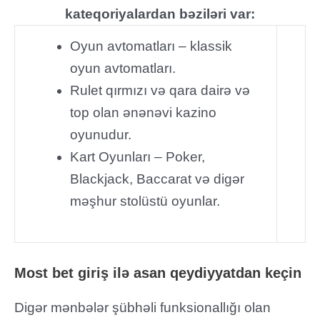
kateqoriyalardan bəziləri var:
Oyun avtomatları – klassik
oyun avtomatları.
Rulet qırmızı və qara dairə və
top olan ənənəvi kazino
oyunudur.
Kart Oyunları – Poker,
Blackjack, Baccarat və digər
məşhur stolüstü oyunlar.
Most bet giriş ilə asan qeydiyyatdan keçin
Digər mənbələr şübhəli funksionallığı olan